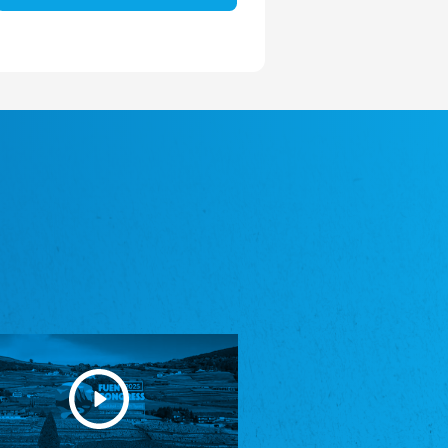
Avrupa Bati Trakya Türk Federasyonu
ABTTF
Federation of Western Thrace Turks in Europe
DOMOWINA - Zwjazk Łužiskich Serbow z.
t./Zwězk Łužyskich Serbow z. t.
Domowina – Association of Lusatian Sorbs
Frasche Rädj seksjoon nord
Frisian Council Section North
Friisk Foriining
Frisian Association
Heimatverein Saterland - Seelter Buund e.V.
Association Seelter Buund
Sydslesvigsk Forening e. V.
South Schleswig Association
Youth of European Nationalities (YEN)
Youth of European Nationalities (YEN)
Zentralrat der Jenischen in Deutschland
e.V.
Central Council of Yenish in Germany
Zentralrat Deutscher Sinti und Roma