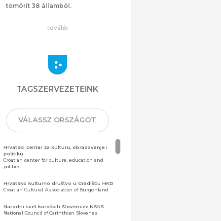
tömörít 38 államból.
tovább
TAGSZERVEZETEINK
VÁLASSZ ORSZÁGOT
Hrvatski centar za kulturu, obrazovanje i
politiku
Croatian center for culture, education and
politics
Hrvatsko kulturno društvo u Gradišću HKD
Croatian Cultural Association of Burgenland
Narodni svet koroških Slovencev NSKS
National Council of Carinthian Slovenes