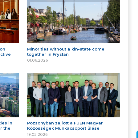
 on
Minorities without a kin-state come
ctive
together in Fryslân
01.06.2026
ies in
Pozsonyban zajlott a FUEN Magyar
r the
Közösségek Munkacsoport ülése
19.05.2026