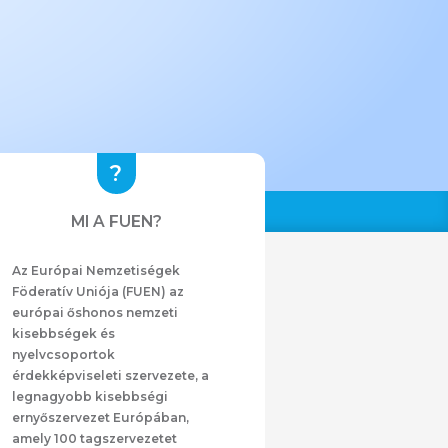
MI A FUEN?
Az Európai Nemzetiségek
Föderatív Uniója (FUEN) az
európai őshonos nemzeti
kisebbségek és
nyelvcsoportok
érdekképviseleti szervezete, a
legnagyobb kisebbségi
ernyőszervezet Európában,
amely 100 tagszervezetet