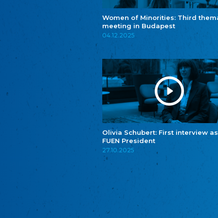
Women of Minorities: Third them
meeting in Budapest
04.12.2025
Olivia Schubert: First interview as
FUEN President
27.10.2025