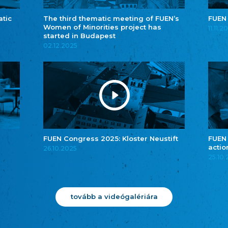
atic
The third thematic meeting of FUEN’s
FUEN
Women of Minorities project has
11.11.2
started in Budapest
02.12.2025
FUEN Congress 2025: Kloster Neustift
FUEN
actio
26.10.2025
25.10
tovább a videógalériára