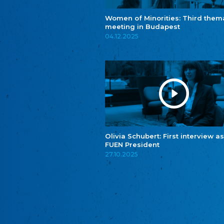
Women of Minorities: Third them
meeting in Budapest
04.12.2025
Olivia Schubert: First interview as
FUEN President
27.10.2025