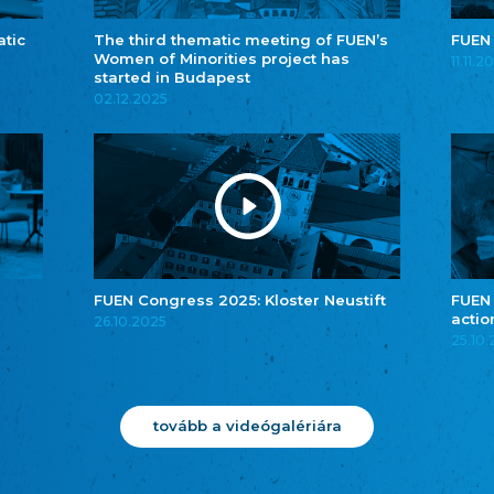
atic
The third thematic meeting of FUEN’s
FUEN
Women of Minorities project has
11.11.2
started in Budapest
02.12.2025
FUEN Congress 2025: Kloster Neustift
FUEN
actio
26.10.2025
25.10
tovább a videógalériára