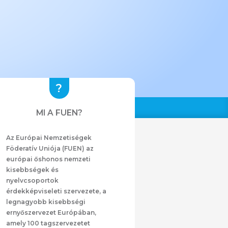
MI A FUEN?
Az Európai Nemzetiségek
Föderatív Uniója (FUEN) az
európai őshonos nemzeti
kisebbségek és
nyelvcsoportok
érdekképviseleti szervezete, a
legnagyobb kisebbségi
ernyőszervezet Európában,
amely 100 tagszervezetet