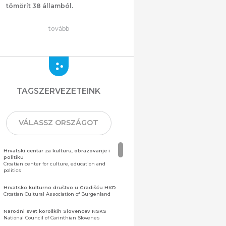
tömörít 38 államból.
tovább
TAGSZERVEZETEINK
VÁLASSZ ORSZÁGOT
Hrvatski centar za kulturu, obrazovanje i
politiku
Croatian center for culture, education and
politics
Hrvatsko kulturno društvo u Gradišću HKD
Croatian Cultural Association of Burgenland
Narodni svet koroških Slovencev NSKS
National Council of Carinthian Slovenes