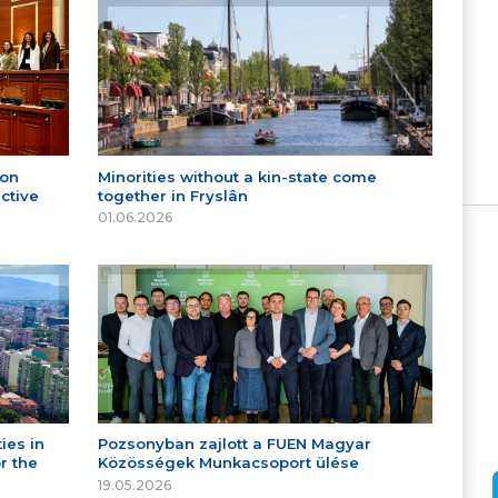
 on
Minorities without a kin-state come
ctive
together in Fryslân
01.06.2026
ies in
Pozsonyban zajlott a FUEN Magyar
r the
Közösségek Munkacsoport ülése
19.05.2026