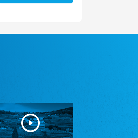
Avrupa Bati Trakya Türk Federasyonu
ABTTF
Federation of Western Thrace Turks in Europe
DOMOWINA - Zwjazk Łužiskich Serbow z.
t./Zwězk Łužyskich Serbow z. t.
Domowina – Association of Lusatian Sorbs
Frasche Rädj seksjoon nord
Frisian Council Section North
Friisk Foriining
Frisian Association
Heimatverein Saterland - Seelter Buund e.V.
Association Seelter Buund
Sydslesvigsk Forening e. V.
South Schleswig Association
Youth of European Nationalities (YEN)
Youth of European Nationalities (YEN)
Zentralrat der Jenischen in Deutschland
e.V.
Central Council of Yenish in Germany
Zentralrat Deutscher Sinti und Roma