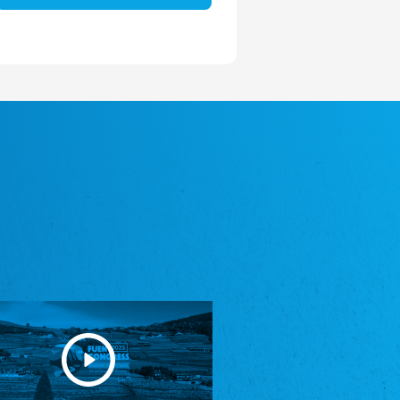
Avrupa Bati Trakya Türk Federasyonu
ABTTF
Federation of Western Thrace Turks in Europe
DOMOWINA - Zwjazk Łužiskich Serbow z.
t./Zwězk Łužyskich Serbow z. t.
Domowina – Association of Lusatian Sorbs
Frasche Rädj seksjoon nord
Frisian Council Section North
Friisk Foriining
Frisian Association
Heimatverein Saterland - Seelter Buund e.V.
Association Seelter Buund
Sydslesvigsk Forening e. V.
South Schleswig Association
Youth of European Nationalities (YEN)
Youth of European Nationalities (YEN)
Zentralrat der Jenischen in Deutschland
e.V.
Central Council of Yenish in Germany
Zentralrat Deutscher Sinti und Roma