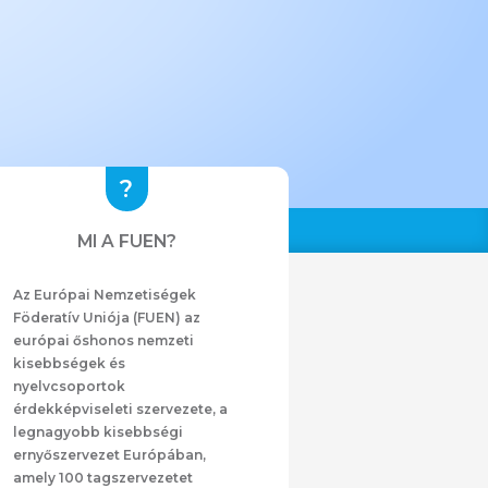
MI A FUEN?
Az Európai Nemzetiségek
Föderatív Uniója (FUEN) az
európai őshonos nemzeti
kisebbségek és
nyelvcsoportok
érdekképviseleti szervezete, a
legnagyobb kisebbségi
ernyőszervezet Európában,
amely 100 tagszervezetet