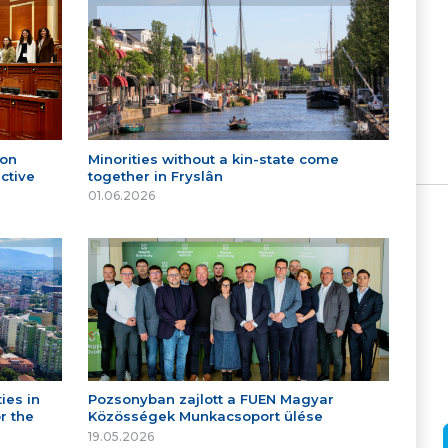
 on
Minorities without a kin-state come
ctive
together in Fryslân
01.06.2026
ies in
Pozsonyban zajlott a FUEN Magyar
r the
Közösségek Munkacsoport ülése
19.05.2026