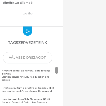
tömörít 38 államból.
tovább
TAGSZERVEZETEINK
VÁLASSZ ORSZÁGOT
Hrvatski centar za kulturu, obrazovanje i
politiku
Croatian center for culture, education and
politics
Hrvatsko kulturno društvo u Gradišću HKD
Croatian Cultural Association of Burgenland
Narodni svet koroških Slovencev NSKS
National Council of Carinthian Slovenes