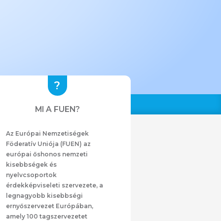
MI A FUEN?
Az Európai Nemzetiségek
Föderatív Uniója (FUEN) az
európai őshonos nemzeti
kisebbségek és
nyelvcsoportok
érdekképviseleti szervezete, a
legnagyobb kisebbségi
ernyőszervezet Európában,
amely 100 tagszervezetet