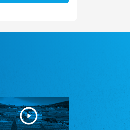
Avrupa Bati Trakya Türk Federasyonu
ABTTF
Federation of Western Thrace Turks in Europe
DOMOWINA - Zwjazk Łužiskich Serbow z.
t./Zwězk Łužyskich Serbow z. t.
Domowina – Association of Lusatian Sorbs
Frasche Rädj seksjoon nord
Frisian Council Section North
Friisk Foriining
Frisian Association
Heimatverein Saterland - Seelter Buund e.V.
Association Seelter Buund
Sydslesvigsk Forening e. V.
South Schleswig Association
Youth of European Nationalities (YEN)
Youth of European Nationalities (YEN)
Zentralrat der Jenischen in Deutschland
e.V.
Central Council of Yenish in Germany
Zentralrat Deutscher Sinti und Roma