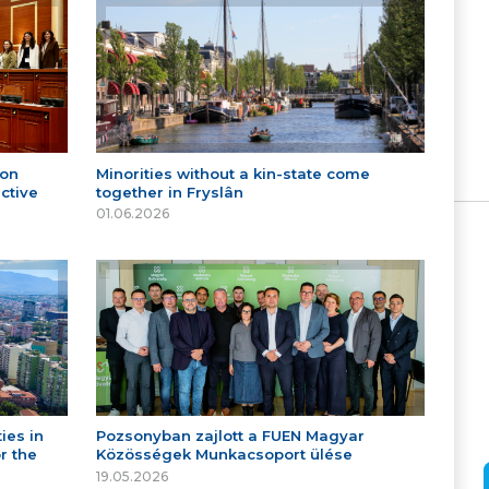
 on
Minorities without a kin-state come
ctive
together in Fryslân
01.06.2026
ies in
Pozsonyban zajlott a FUEN Magyar
r the
Közösségek Munkacsoport ülése
19.05.2026