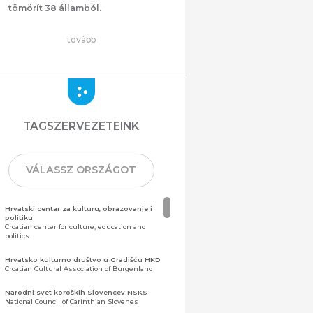
tömörít 38 államból.
tovább
TAGSZERVEZETEINK
VÁLASSZ ORSZÁGOT
Hrvatski centar za kulturu, obrazovanje i
politiku
Croatian center for culture, education and
politics
Hrvatsko kulturno društvo u Gradišću HKD
Croatian Cultural Association of Burgenland
Narodni svet koroških Slovencev NSKS
National Council of Carinthian Slovenes