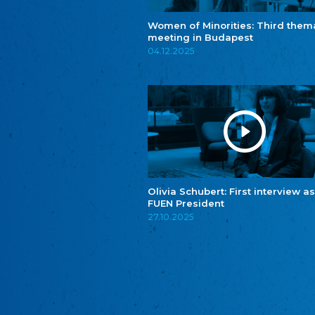
Women of Minorities: Third them
meeting in Budapest
04.12.2025
Olivia Schubert: First interview as
FUEN President
27.10.2025