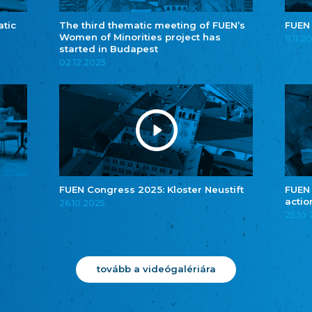
atic
The third thematic meeting of FUEN’s
FUEN
Women of Minorities project has
11.11.2
started in Budapest
02.12.2025
FUEN Congress 2025: Kloster Neustift
FUEN
actio
26.10.2025
25.10
tovább a videógalériára