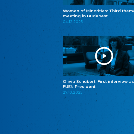
Women of Minorities: Third them
meeting in Budapest
04.12.2025
Olivia Schubert: First interview as
FUEN President
27.10.2025