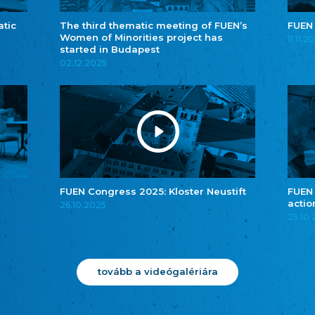
atic
The third thematic meeting of FUEN’s
FUEN
Women of Minorities project has
11.11.2
started in Budapest
02.12.2025
FUEN Congress 2025: Kloster Neustift
FUEN
actio
26.10.2025
25.10
tovább a videógalériára