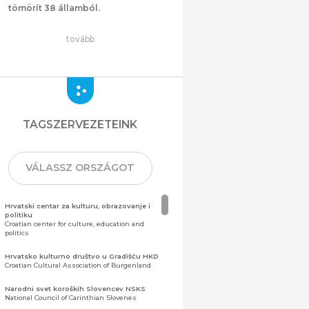
tömörít 38 államból.
tovább
TAGSZERVEZETEINK
VÁLASSZ ORSZÁGOT
Hrvatski centar za kulturu, obrazovanje i
politiku
Croatian center for culture, education and
politics
Hrvatsko kulturno društvo u Gradišću HKD
Croatian Cultural Association of Burgenland
Narodni svet koroških Slovencev NSKS
National Council of Carinthian Slovenes