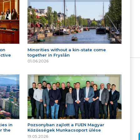
 on
Minorities without a kin-state come
ctive
together in Fryslân
01.06.2026
ies in
Pozsonyban zajlott a FUEN Magyar
r the
Közösségek Munkacsoport ülése
19.05.2026