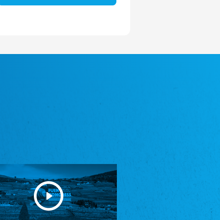
Avrupa Bati Trakya Türk Federasyonu
ABTTF
Federation of Western Thrace Turks in Europe
DOMOWINA - Zwjazk Łužiskich Serbow z.
t./Zwězk Łužyskich Serbow z. t.
Domowina – Association of Lusatian Sorbs
Frasche Rädj seksjoon nord
Frisian Council Section North
Friisk Foriining
Frisian Association
Heimatverein Saterland - Seelter Buund e.V.
Association Seelter Buund
Sydslesvigsk Forening e. V.
South Schleswig Association
Youth of European Nationalities (YEN)
Youth of European Nationalities (YEN)
Zentralrat der Jenischen in Deutschland
e.V.
Central Council of Yenish in Germany
Zentralrat Deutscher Sinti und Roma