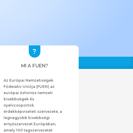
MI A FUEN?
Az Európai Nemzetiségek
Föderatív Uniója (FUEN) az
európai őshonos nemzeti
kisebbségek és
nyelvcsoportok
érdekképviseleti szervezete, a
legnagyobb kisebbségi
ernyőszervezet Európában,
amely 100 tagszervezetet