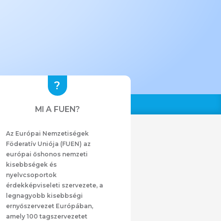
MI A FUEN?
Az Európai Nemzetiségek
Föderatív Uniója (FUEN) az
európai őshonos nemzeti
kisebbségek és
nyelvcsoportok
érdekképviseleti szervezete, a
legnagyobb kisebbségi
ernyőszervezet Európában,
amely 100 tagszervezetet