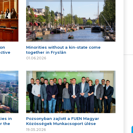
 on
Minorities without a kin-state come
ctive
together in Fryslân
01.06.2026
ies in
Pozsonyban zajlott a FUEN Magyar
r the
Közösségek Munkacsoport ülése
19.05.2026