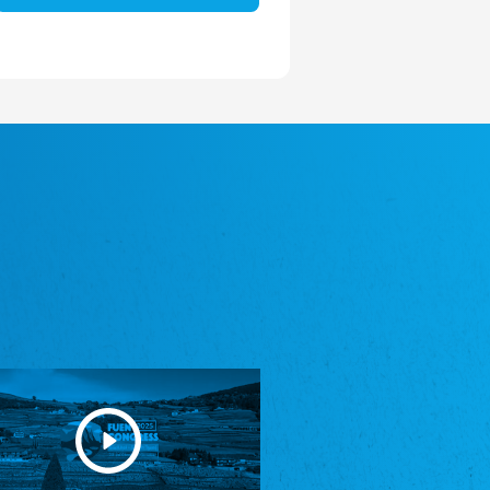
Avrupa Bati Trakya Türk Federasyonu
ABTTF
Federation of Western Thrace Turks in Europe
DOMOWINA - Zwjazk Łužiskich Serbow z.
t./Zwězk Łužyskich Serbow z. t.
Domowina – Association of Lusatian Sorbs
Frasche Rädj seksjoon nord
Frisian Council Section North
Friisk Foriining
Frisian Association
Heimatverein Saterland - Seelter Buund e.V.
Association Seelter Buund
Sydslesvigsk Forening e. V.
South Schleswig Association
Youth of European Nationalities (YEN)
Youth of European Nationalities (YEN)
Zentralrat der Jenischen in Deutschland
e.V.
Central Council of Yenish in Germany
Zentralrat Deutscher Sinti und Roma