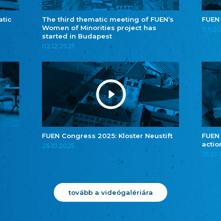
atic
The third thematic meeting of FUEN’s
FUEN
Women of Minorities project has
11.11.2
started in Budapest
02.12.2025
FUEN Congress 2025: Kloster Neustift
FUEN
actio
26.10.2025
25.10
tovább a videógalériára