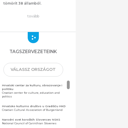
tömörít 38 államból.
tovább
TAGSZERVEZETEINK
VÁLASSZ ORSZÁGOT
Hrvatski centar za kulturu, obrazovanje i
politiku
Croatian center for culture, education and
politics
Hrvatsko kulturno društvo u Gradišću HKD
Croatian Cultural Association of Burgenland
Narodni svet koroških Slovencev NSKS
National Council of Carinthian Slovenes