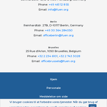
Phone:
+49 461 12 8 55
Email:
info@fuen.org
Berlin
Reinhardtstr. 27B, D-10117 Berlin, Germany
Phone:
+49 30 364 284050
Email:
officeberlin@fuen.org
Bruxelles
25 Rue d'Arlon, 1050 Bruxelles, Belgium
Phone:
+32 2 234 6101
,
+32 2 743 3028
Email:
officebrussels@fuen.org
Hjem
Personale
Meddelelse om side
Vi bruger cookies til at forbedre vores tjenester. Når du gør brug af
Erklæring om beskyttelse af personlige