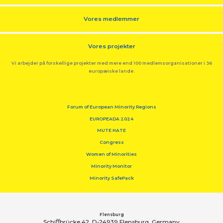
Vores medlemmer
Vores projekter
Vi arbejder på forskellige projekter med mere end 100 medlemsorganisationer i 36
europæiske lande.
Forum of European Minority Regions
EUROPEADA 2024
MUTE HATE
Congress
Women of Minorities
Minority Monitor
Minority SafePack
Flensburg
Schiﬀbrücke 42, D-24939 Flensburg, Germany