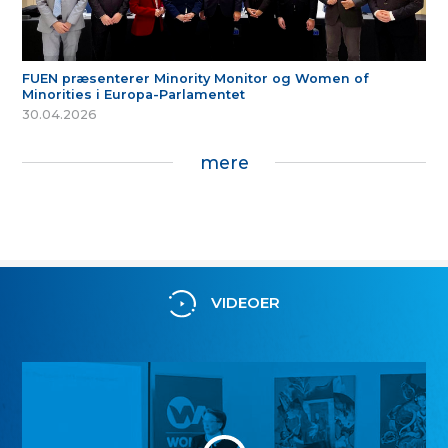
FUEN præsenterer Minority Monitor og Women of
Minorities i Europa-Parlamentet
30.04.2026
mere
VIDEOER