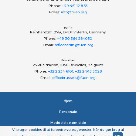
Phone:
+49 461 12 8 55
Email:
info@fuen.org
Berlin
Reinhardtstr. 27B, D-10117 Berlin, Germany
Phone:
+49 30 364 284050
Email:
officeberlin@fuen.org
Bruxelles
25 Rue d'Arlon, 1050 Bruxelles, Belgium
Phone:
+32 2 234 6101
,
+32 2 743 3028
Email:
officebrussels@fuen.org
Hjem
Personale
Meddelelse om side
Vi bruger cookies til at forbedre vores tjenester. Når du gør brug af
Erklæring om beskyttelse af personlige