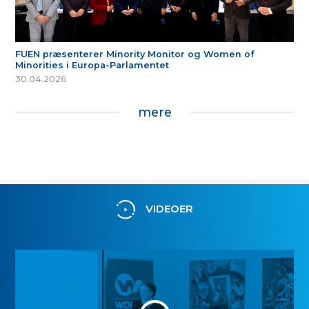
FUEN præsenterer Minority Monitor og Women of
Minorities i Europa-Parlamentet
30.04.2026
mere
VIDEOER