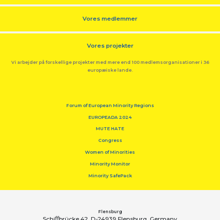
Vores medlemmer
Vores projekter
Vi arbejder på forskellige projekter med mere end 100 medlemsorganisationer i 36
europæiske lande.
Forum of European Minority Regions
EUROPEADA 2024
MUTE HATE
Congress
Women of Minorities
Minority Monitor
Minority SafePack
Flensburg
Schiﬀbrücke 42, D-24939 Flensburg, Germany