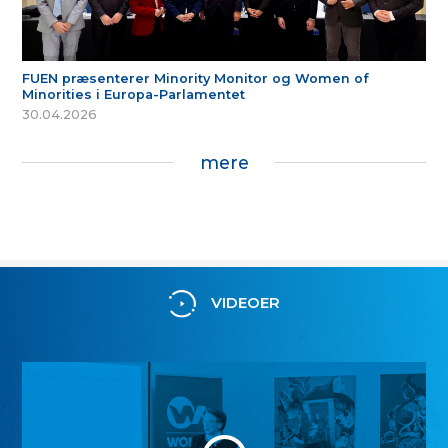
FUEN præsenterer Minority Monitor og Women of
Minorities i Europa-Parlamentet
30.04.2026
mere
VIDEOER