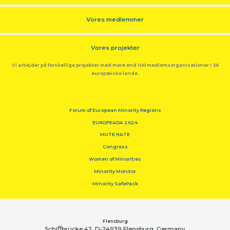
Vores medlemmer
Vores projekter
Vi arbejder på forskellige projekter med mere end 100 medlemsorganisationer i 36
europæiske lande.
Forum of European Minority Regions
EUROPEADA 2024
MUTE HATE
Congress
Women of Minorities
Minority Monitor
Minority SafePack
Flensburg
Schiﬀbrücke 42, D-24939 Flensburg, Germany