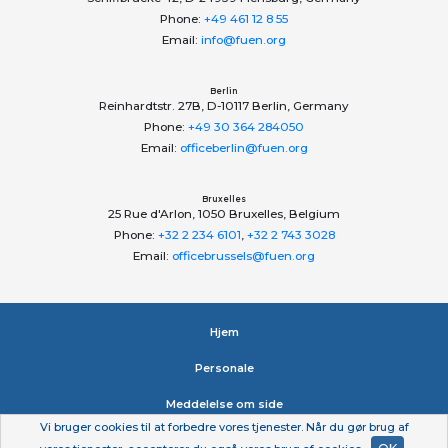
Phone:
+49 461 12 8 55
Email:
info@fuen.org
Berlin
Reinhardtstr. 27B, D-10117 Berlin, Germany
Phone:
+49 30 364 284050
Email:
officeberlin@fuen.org
Bruxelles
25 Rue d'Arlon, 1050 Bruxelles, Belgium
Phone:
+32 2 234 6101
,
+32 2 743 3028
Email:
officebrussels@fuen.org
Hjem
Personale
Meddelelse om side
Vi bruger cookies til at forbedre vores tjenester. Når du gør brug af
Erklæring om beskyttelse af personlige