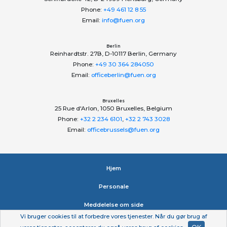
Phone:
+49 461 12 8 55
Email:
info@fuen.org
Berlin
Reinhardtstr. 27B, D-10117 Berlin, Germany
Phone:
+49 30 364 284050
Email:
officeberlin@fuen.org
Bruxelles
25 Rue d'Arlon, 1050 Bruxelles, Belgium
Phone:
+32 2 234 6101
,
+32 2 743 3028
Email:
officebrussels@fuen.org
Hjem
Personale
Meddelelse om side
Vi bruger cookies til at forbedre vores tjenester. Når du gør brug af
Erklæring om beskyttelse af personlige