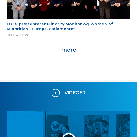
FUEN præsenterer Minority Monitor og Women of
Minorities i Europa-Parlamentet
30.04.2026
mere
VIDEOER