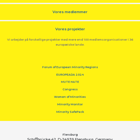
Vores medlemmer
Vores projekter
Vi arbejder på forskellige projekter med mere end 100 medlemsorganisationer i 36
europæiske lande.
Forum of European Minority Regions
EUROPEADA 2024
MUTE HATE
Congress
Women of Minorities
Minority Monitor
Minority SafePack
Flensburg
Schiﬀbrücke 42, D-24939 Flensburg, Germany