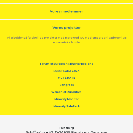
Vores medlemmer
Vores projekter
Vi arbejder på forskellige projekter med mere end 100 medlemsorganisationer i 36
europæiske lande.
Forum of European Minority Regions
EUROPEADA 2024
MUTE HATE
Congress
Women of Minorities
Minority Monitor
Minority SafePack
Flensburg
Schiﬀbrücke 42, D-24939 Flensburg, Germany