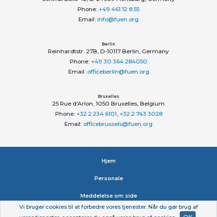
Phone:
+49 461 12 8 55
Email:
info@fuen.org
Berlin
Reinhardtstr. 27B, D-10117 Berlin, Germany
Phone:
+49 30 364 284050
Email:
officeberlin@fuen.org
Bruxelles
25 Rue d'Arlon, 1050 Bruxelles, Belgium
Phone:
+32 2 234 6101
,
+32 2 743 3028
Email:
officebrussels@fuen.org
Hjem
Personale
Meddelelse om side
Vi bruger cookies til at forbedre vores tjenester. Når du gør brug af
Erklæring om beskyttelse af personlige