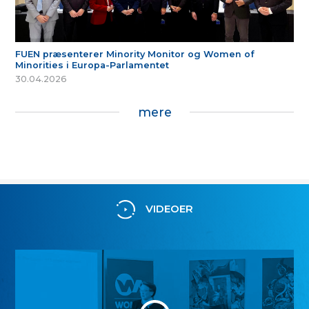
FUEN præsenterer Minority Monitor og Women of
Minorities i Europa-Parlamentet
30.04.2026
mere
VIDEOER