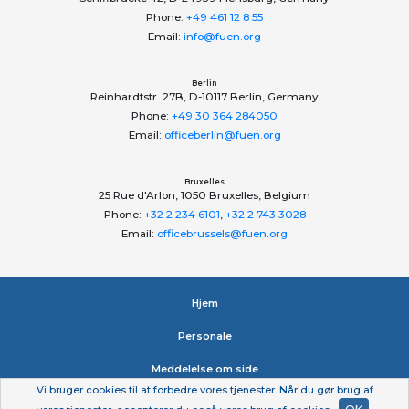
Phone:
+49 461 12 8 55
Email:
info@fuen.org
Berlin
Reinhardtstr. 27B, D-10117 Berlin, Germany
Phone:
+49 30 364 284050
Email:
officeberlin@fuen.org
Bruxelles
25 Rue d'Arlon, 1050 Bruxelles, Belgium
Phone:
+32 2 234 6101
,
+32 2 743 3028
Email:
officebrussels@fuen.org
Hjem
Personale
Meddelelse om side
Vi bruger cookies til at forbedre vores tjenester. Når du gør brug af
Erklæring om beskyttelse af personlige