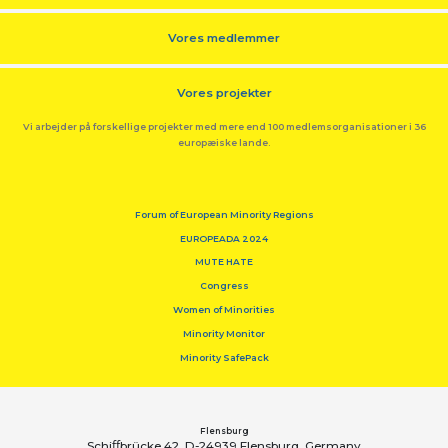
Vores medlemmer
Vores projekter
Vi arbejder på forskellige projekter med mere end 100 medlemsorganisationer i 36
europæiske lande.
Forum of European Minority Regions
EUROPEADA 2024
MUTE HATE
Congress
Women of Minorities
Minority Monitor
Minority SafePack
Flensburg
Schiﬀbrücke 42, D-24939 Flensburg, Germany