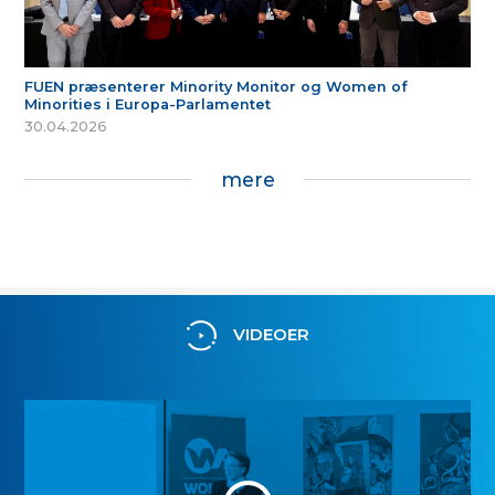
FUEN præsenterer Minority Monitor og Women of
Minorities i Europa-Parlamentet
30.04.2026
mere
VIDEOER