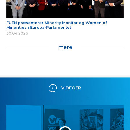
FUEN præsenterer Minority Monitor og Women of
Minorities i Europa-Parlamentet
30.04.2026
mere
VIDEOER