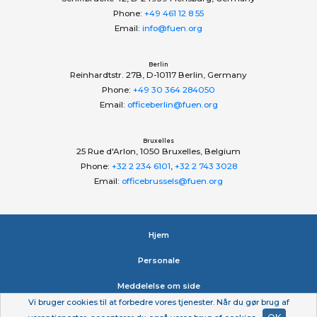
Phone:
+49 461 12 8 55
Email:
info@fuen.org
Berlin
Reinhardtstr. 27B, D-10117 Berlin, Germany
Phone:
+49 30 364 284050
Email:
officeberlin@fuen.org
Bruxelles
25 Rue d'Arlon, 1050 Bruxelles, Belgium
Phone:
+32 2 234 6101
,
+32 2 743 3028
Email:
officebrussels@fuen.org
Hjem
Personale
Meddelelse om side
Vi bruger cookies til at forbedre vores tjenester. Når du gør brug af
Erklæring om beskyttelse af personlige