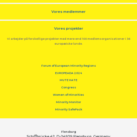
Vores medlemmer
Vores projekter
Vi arbejder på forskellige projekter med mere end 100 medlemsorganisationer i 36
europæiske lande.
Forum of European Minority Regions
EUROPEADA 2024
MUTE HATE
Congress
Women of Minorities
Minority Monitor
Minority SafePack
Flensburg
Schiﬀbrücke 42, D-24939 Flensburg, Germany