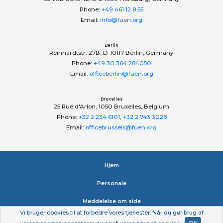
Phone:
+49 461 12 8 55
Email:
info@fuen.org
Berlin
Reinhardtstr. 27B, D-10117 Berlin, Germany
Phone:
+49 30 364 284050
Email:
officeberlin@fuen.org
Bruxelles
25 Rue d'Arlon, 1050 Bruxelles, Belgium
Phone:
+32 2 234 6101
,
+32 2 743 3028
Email:
officebrussels@fuen.org
Hjem
Personale
Meddelelse om side
Vi bruger cookies til at forbedre vores tjenester. Når du gør brug af
Erklæring om beskyttelse af personlige