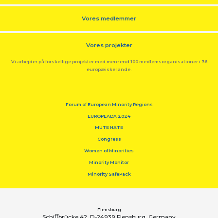
Vores medlemmer
Vores projekter
Vi arbejder på forskellige projekter med mere end 100 medlemsorganisationer i 36
europæiske lande.
Forum of European Minority Regions
EUROPEADA 2024
MUTE HATE
Congress
Women of Minorities
Minority Monitor
Minority SafePack
Flensburg
Schiﬀbrücke 42, D-24939 Flensburg, Germany