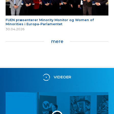
FUEN præsenterer Minority Monitor og Women of
Minorities i Europa-Parlamentet
30.04.2026
mere
VIDEOER