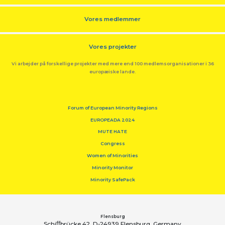
Vores medlemmer
Vores projekter
Vi arbejder på forskellige projekter med mere end 100 medlemsorganisationer i 36
europæiske lande.
Forum of European Minority Regions
EUROPEADA 2024
MUTE HATE
Congress
Women of Minorities
Minority Monitor
Minority SafePack
Flensburg
Schiﬀbrücke 42, D-24939 Flensburg, Germany