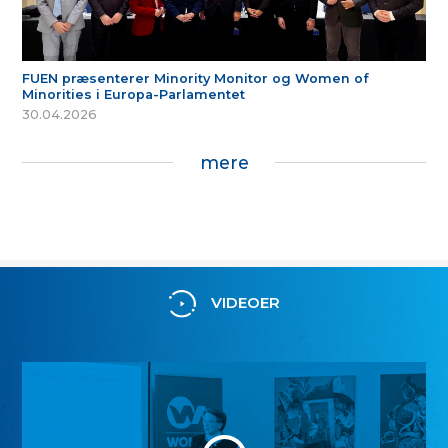
FUEN præsenterer Minority Monitor og Women of
Minorities i Europa-Parlamentet
30.04.2026
mere
VIDEOER