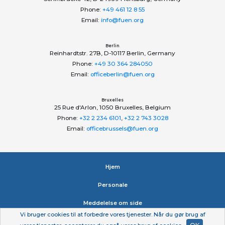
Phone:
+49 461 12 8 55
Email:
info@fuen.org
Berlin
Reinhardtstr. 27B, D-10117 Berlin, Germany
Phone:
+49 30 364 284050
Email:
officeberlin@fuen.org
Bruxelles
25 Rue d'Arlon, 1050 Bruxelles, Belgium
Phone:
+32 2 234 6101
,
+32 2 743 3028
Email:
officebrussels@fuen.org
Hjem
Personale
Meddelelse om side
Vi bruger cookies til at forbedre vores tjenester. Når du gør brug af
Erklæring om beskyttelse af personlige