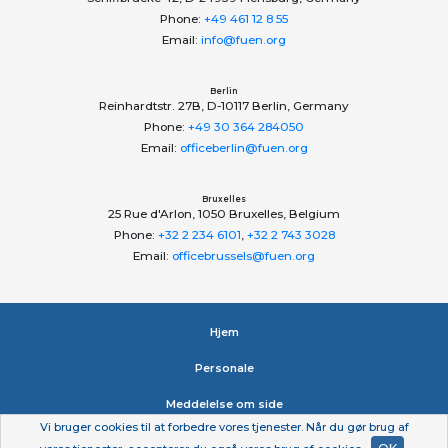
Phone:
+49 461 12 8 55
Email:
info@fuen.org
Berlin
Reinhardtstr. 27B, D-10117 Berlin, Germany
Phone:
+49 30 364 284050
Email:
officeberlin@fuen.org
Bruxelles
25 Rue d'Arlon, 1050 Bruxelles, Belgium
Phone:
+32 2 234 6101
,
+32 2 743 3028
Email:
officebrussels@fuen.org
Hjem
Personale
Meddelelse om side
Vi bruger cookies til at forbedre vores tjenester. Når du gør brug af
Erklæring om beskyttelse af personlige