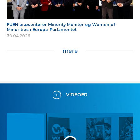
FUEN præsenterer Minority Monitor og Women of
Minorities i Europa-Parlamentet
30.04.2026
mere
VIDEOER