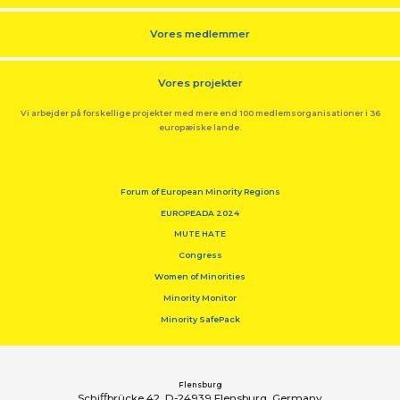
Vores medlemmer
Vores projekter
Vi arbejder på forskellige projekter med mere end 100 medlemsorganisationer i 36
europæiske lande.
Forum of European Minority Regions
EUROPEADA 2024
MUTE HATE
Congress
Women of Minorities
Minority Monitor
Minority SafePack
Flensburg
Schiﬀbrücke 42, D-24939 Flensburg, Germany