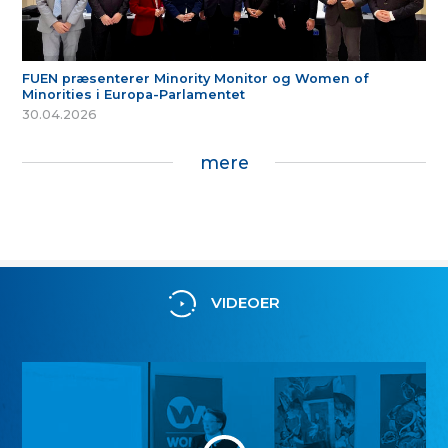
FUEN præsenterer Minority Monitor og Women of
Minorities i Europa-Parlamentet
30.04.2026
mere
VIDEOER