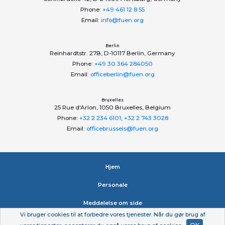
Phone:
+49 461 12 8 55
Email:
info@fuen.org
Berlin
Reinhardtstr. 27B, D-10117 Berlin, Germany
Phone:
+49 30 364 284050
Email:
officeberlin@fuen.org
Bruxelles
25 Rue d'Arlon, 1050 Bruxelles, Belgium
Phone:
+32 2 234 6101
,
+32 2 743 3028
Email:
officebrussels@fuen.org
Hjem
Personale
Meddelelse om side
Vi bruger cookies til at forbedre vores tjenester. Når du gør brug af
Erklæring om beskyttelse af personlige