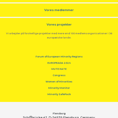
Vores medlemmer
Vores projekter
Vi arbejder på forskellige projekter med mere end 100 medlemsorganisationer i 36
europæiske lande.
Forum of European Minority Regions
EUROPEADA 2024
MUTE HATE
Congress
Women of Minorities
Minority Monitor
Minority SafePack
Flensburg
Schiﬀbrücke 42, D-24939 Flensburg, Germany