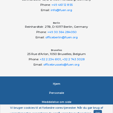
Phone:
+49 461 12 8 55
Email:
info@fuen.org
Berlin
Reinhardtstr. 27B, D-10117 Berlin, Germany
Phone:
+49 30 364 284050
Email:
officeberlin@fuen.org
Bruxelles
25 Rue d'Arlon, 1050 Bruxelles, Belgium
Phone:
+32 2 234 6101
,
+32 2 743 3028
Email:
officebrussels@fuen.org
Hjem
Personale
Meddelelse om side
Vi bruger cookies til at forbedre vores tjenester. Når du gør brug af
Erklæring om beskyttelse af personlige