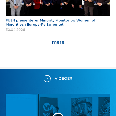
FUEN præsenterer Minority Monitor og Women of
Minorities i Europa-Parlamentet
30.04.2026
mere
VIDEOER