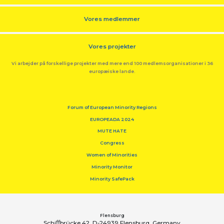
Vores medlemmer
Vores projekter
Vi arbejder på forskellige projekter med mere end 100 medlemsorganisationer i 36
europæiske lande.
Forum of European Minority Regions
EUROPEADA 2024
MUTE HATE
Congress
Women of Minorities
Minority Monitor
Minority SafePack
Flensburg
Schiﬀbrücke 42, D-24939 Flensburg, Germany