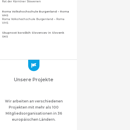
Rat der Kärntner Slowenen
Roma Volkshochschule Burgenland – Roma
VHS
Roma Volkshochschule Burgenland – Roma
VHS
Skupnost koroških Slovencev in Slovenk
SKS
Gemeinschaft der Kärntner Slowenen und
Sloweninnen
Zveza slovenskih organizacij na Koroškem
(ZSO)
Zentralverband slowenischer Organisationen
in Kärnten (ZSO)
Zajednica Crnogoraca u Albaniji “ZCGA” -
Unsere Projekte
Elbasan
Montenegrinische Gemeinschaft in Albanien
„ZCGA“ - Elbasan
Македонско Друштво "Илинден" Tирана
Mazedonischer Verein "Ilinden" – Tirana
Wir arbeiten an verschiedenen
Projekten mit mehr als 100
Meshet Türkleri Cemiyeti Azerbaycan’da
Mitgliedsorganisationen in 36
“VATAN”
"Vatan" Öffentliche Union der in
europäischen Ländern.
Aserbaidschan lebenden Ahiska-Türken