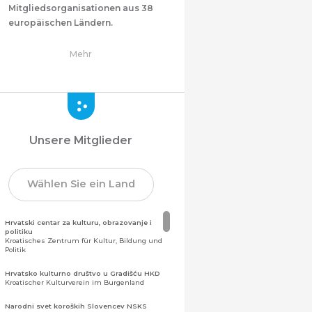
Mitgliedsorganisationen aus 38
europäischen Ländern.
Mehr
Unsere Mitglieder
Wählen Sie ein Land
Hrvatski centar za kulturu, obrazovanje i
politiku
Kroatisches Zentrum für Kultur, Bildung und
Politik
Hrvatsko kulturno društvo u Gradišću HKD
Kroatischer Kulturverein im Burgenland
Narodni svet koroških Slovencev NSKS