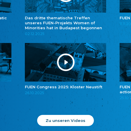
atic
Das dritte thematische Treffen
FUEN
unseres FUEN-Projekts Women of
11.11.2
Minorities hat in Budapest begonnen
02.12.2025
FUEN Congress 2025: Kloster Neustift
FUEN
actio
26.10.2025
25.10
Zu unseren Videos