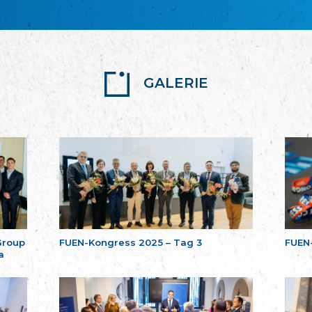
GALERIE
Group
FUEN-Kongress 2025 – Tag 3
FUEN
a