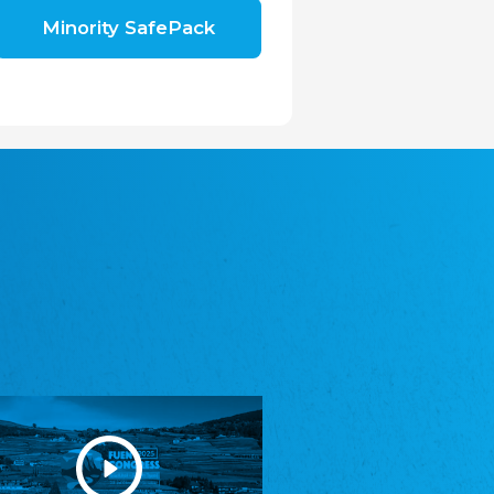
Shromáždění německých spolků v České
Minority SafePack
republice, z.s.
Landesversammlung der deutschen Vereine
in der Tschechischen Republik e.V.
Avrupa Bati Trakya Türk Federasyonu
ABTTF
Föderation der West-Thrakien Türken in
Europa
DOMOWINA - Zwjazk Łužiskich Serbow z.
t./Zwězk Łužyskich Serbow z. t.
Domowina - Bund Lausitzer Sorben e. V.
Frasche Rädj seksjoon nord
Friesenrat Sektion Nord e.V.
Friisk Foriining
Friesische Vereinigung
Heimatverein Saterland - Seelter Buund e.V.
Heimatverein Saterland - Seelter Buund e.V.
Sydslesvigsk Forening e. V.
Südschleswigscher Verein
Youth of European Nationalities (YEN)
Jugend Europäischer Volksgruppen (JEV)