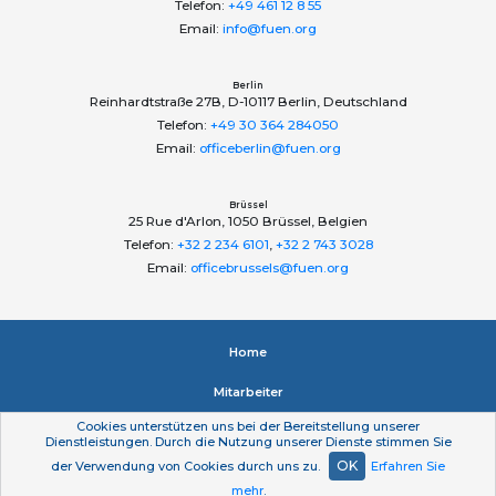
Telefon:
+49 461 12 8 55
Email:
info@fuen.org
Berlin
Reinhardtstraße 27B, D-10117 Berlin, Deutschland
Telefon:
+49 30 364 284050
Email:
officeberlin@fuen.org
Brüssel
25 Rue d'Arlon, 1050 Brüssel, Belgien
Telefon:
+32 2 234 6101
,
+32 2 743 3028
Email:
officebrussels@fuen.org
Home
Mitarbeiter
Cookies unterstützen uns bei der Bereitstellung unserer
Impressum
Dienstleistungen. Durch die Nutzung unserer Dienste stimmen Sie
OK
der Verwendung von Cookies durch uns zu.
Erfahren Sie
Datenschutzerklärung
mehr
.