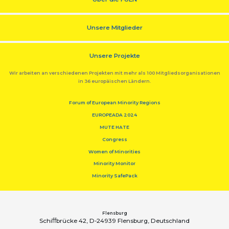
Unsere Mitglieder
Unsere Projekte
Wir arbeiten an verschiedenen Projekten mit mehr als 100 Mitgliedsorganisationen
in 36 europäischen Ländern.
Forum of European Minority Regions
EUROPEADA 2024
MUTE HATE
Congress
Women of Minorities
Minority Monitor
Minority SafePack
Flensburg
Schiﬀbrücke 42, D-24939 Flensburg, Deutschland