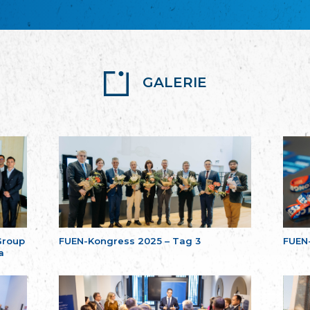
GALERIE
Group
FUEN-Kongress 2025 – Tag 3
FUEN
a