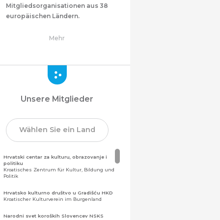
Mitgliedsorganisationen aus 38
europäischen Ländern.
Mehr
Unsere Mitglieder
Wählen Sie ein Land
Hrvatski centar za kulturu, obrazovanje i
politiku
Kroatisches Zentrum für Kultur, Bildung und
Politik
Hrvatsko kulturno društvo u Gradišću HKD
Kroatischer Kulturverein im Burgenland
Narodni svet koroških Slovencev NSKS