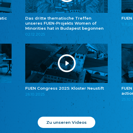
atic
Das dritte thematische Treffen
FUEN
unseres FUEN-Projekts Women of
11.11.2
Minorities hat in Budapest begonnen
02.12.2025
FUEN Congress 2025: Kloster Neustift
FUEN
actio
26.10.2025
25.10
Zu unseren Videos