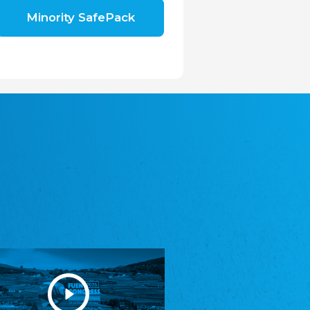
Shromáždění německých spolků v České
Minority SafePack
republice, z.s.
Landesversammlung der deutschen Vereine
in der Tschechischen Republik e.V.
Avrupa Bati Trakya Türk Federasyonu
ABTTF
Föderation der West-Thrakien Türken in
Europa
DOMOWINA - Zwjazk Łužiskich Serbow z.
t./Zwězk Łužyskich Serbow z. t.
Domowina - Bund Lausitzer Sorben e. V.
Frasche Rädj seksjoon nord
Friesenrat Sektion Nord e.V.
Friisk Foriining
Friesische Vereinigung
Heimatverein Saterland - Seelter Buund e.V.
Heimatverein Saterland - Seelter Buund e.V.
Sydslesvigsk Forening e. V.
Südschleswigscher Verein
Youth of European Nationalities (YEN)
Jugend Europäischer Volksgruppen (JEV)