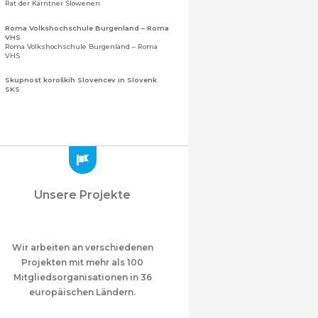
Rat der Kärntner Slowenen
Roma Volkshochschule Burgenland – Roma
VHS
Roma Volkshochschule Burgenland – Roma
VHS
Skupnost koroških Slovencev in Slovenk
SKS
Gemeinschaft der Kärntner Slowenen und
Sloweninnen
Zveza slovenskih organizacij na Koroškem
(ZSO)
Zentralverband slowenischer Organisationen
in Kärnten (ZSO)
Zajednica Crnogoraca u Albaniji “ZCGA” -
Unsere Projekte
Elbasan
Montenegrinische Gemeinschaft in Albanien
„ZCGA“ - Elbasan
Македонско Друштво "Илинден" Tирана
Mazedonischer Verein "Ilinden" – Tirana
Wir arbeiten an verschiedenen
Projekten mit mehr als 100
Meshet Türkleri Cemiyeti Azerbaycan’da
Mitgliedsorganisationen in 36
“VATAN”
"Vatan" Öffentliche Union der in
europäischen Ländern.
Aserbaidschan lebenden Ahiska-Türken