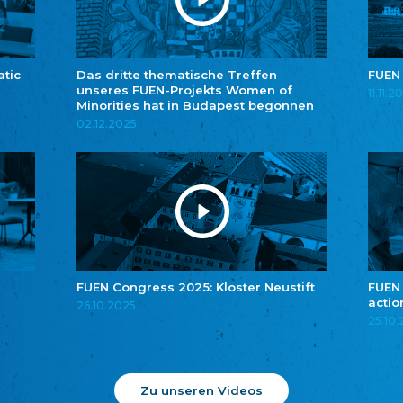
atic
Das dritte thematische Treffen
FUEN
unseres FUEN-Projekts Women of
11.11.2
Minorities hat in Budapest begonnen
02.12.2025
FUEN Congress 2025: Kloster Neustift
FUEN
actio
26.10.2025
25.10
Zu unseren Videos