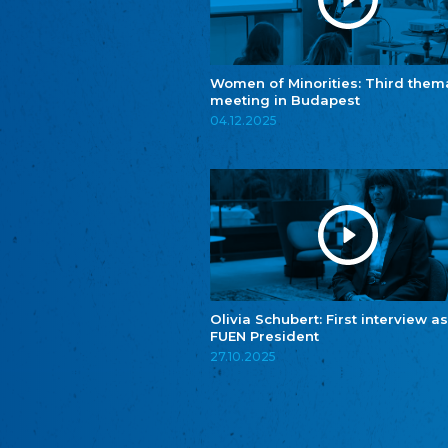
Women of Minorities: Third them
meeting in Budapest
04.12.2025
Olivia Schubert: First interview as
FUEN President
27.10.2025