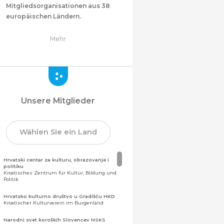
Mitgliedsorganisationen aus 38
europäischen Ländern.
Mehr
Unsere Mitglieder
Wählen Sie ein Land
Hrvatski centar za kulturu, obrazovanje i
politiku
Kroatisches Zentrum für Kultur, Bildung und
Politik
Hrvatsko kulturno društvo u Gradišću HKD
Kroatischer Kulturverein im Burgenland
Narodni svet koroških Slovencev NSKS