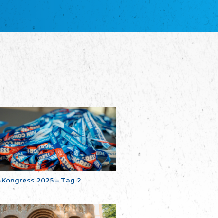
Союз Славянских просветительных и
благотворительных обществ
Bund der Russischen Bildungs- und
Wohlfahrtsgesellschaften in Estland
Plataforma per la Llengua
Plattform für die Sprache
Associacion Occitana de Fotbòl
Der Okzitanische Fußballverband
Comité d´Action Régionale de Bretagne -
Poellgor evit Breizh
Komitee für regionale Aktion in Bretagne
EL - le Mouvement d'Alsace-Lorraine
Elsaß-Lothringischer Volksbund EL
Skol Uhel Ar Vro – Institut Culturel de
Bretagne
Kulturinstitut der Bretagne (ICB)
Unser Land
Unser Land
-Kongress 2025 – Tag 2
Svenska Finlands folkting/Folktinget
Finnlandschwedische Volksversammlung
Assoziation der Deutschen Georgiens
"Einung"