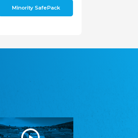
Shromáždění německých spolků v České
Minority SafePack
republice, z.s.
Landesversammlung der deutschen Vereine
in der Tschechischen Republik e.V.
Avrupa Bati Trakya Türk Federasyonu
ABTTF
Föderation der West-Thrakien Türken in
Europa
DOMOWINA - Zwjazk Łužiskich Serbow z.
t./Zwězk Łužyskich Serbow z. t.
Domowina - Bund Lausitzer Sorben e. V.
Frasche Rädj seksjoon nord
Friesenrat Sektion Nord e.V.
Friisk Foriining
Friesische Vereinigung
Heimatverein Saterland - Seelter Buund e.V.
Heimatverein Saterland - Seelter Buund e.V.
Sydslesvigsk Forening e. V.
Südschleswigscher Verein
Youth of European Nationalities (YEN)
Jugend Europäischer Volksgruppen (JEV)