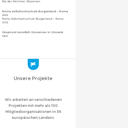
Rat der Kärntner Slowenen
Roma Volkshochschule Burgenland – Roma
VHS
Roma Volkshochschule Burgenland – Roma
VHS
Skupnost koroških Slovencev in Slovenk
SKS
Gemeinschaft der Kärntner Slowenen und
Sloweninnen
Zveza slovenskih organizacij na Koroškem
(ZSO)
Zentralverband slowenischer Organisationen
in Kärnten (ZSO)
Zajednica Crnogoraca u Albaniji “ZCGA” -
Unsere Projekte
Elbasan
Montenegrinische Gemeinschaft in Albanien
„ZCGA“ - Elbasan
Македонско Друштво "Илинден" Tирана
Mazedonischer Verein "Ilinden" – Tirana
Wir arbeiten an verschiedenen
Projekten mit mehr als 100
Meshet Türkleri Cemiyeti Azerbaycan’da
Mitgliedsorganisationen in 36
“VATAN”
"Vatan" Öffentliche Union der in
europäischen Ländern.
Aserbaidschan lebenden Ahiska-Türken