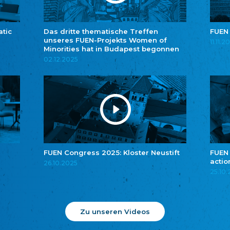
atic
Das dritte thematische Treffen
FUEN
unseres FUEN-Projekts Women of
11.11.2
Minorities hat in Budapest begonnen
02.12.2025
FUEN Congress 2025: Kloster Neustift
FUEN
actio
26.10.2025
25.10
Zu unseren Videos