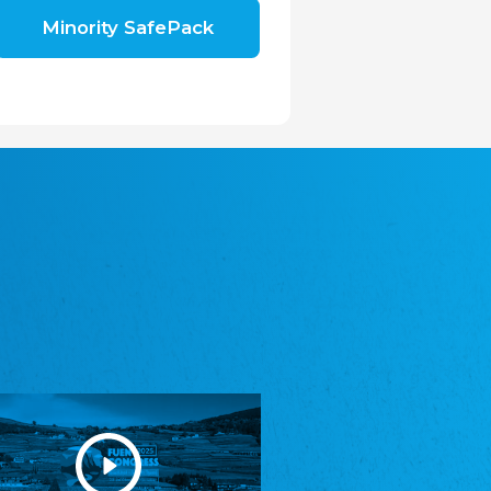
Shromáždění německých spolků v České
Minority SafePack
republice, z.s.
Landesversammlung der deutschen Vereine
in der Tschechischen Republik e.V.
Avrupa Bati Trakya Türk Federasyonu
ABTTF
Föderation der West-Thrakien Türken in
Europa
DOMOWINA - Zwjazk Łužiskich Serbow z.
t./Zwězk Łužyskich Serbow z. t.
Domowina - Bund Lausitzer Sorben e. V.
Frasche Rädj seksjoon nord
Friesenrat Sektion Nord e.V.
Friisk Foriining
Friesische Vereinigung
Heimatverein Saterland - Seelter Buund e.V.
Heimatverein Saterland - Seelter Buund e.V.
Sydslesvigsk Forening e. V.
Südschleswigscher Verein
Youth of European Nationalities (YEN)
Jugend Europäischer Volksgruppen (JEV)