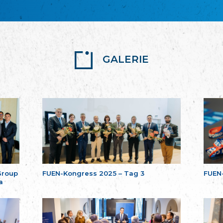
GALERIE
Group
FUEN-Kongress 2025 – Tag 3
FUEN
a