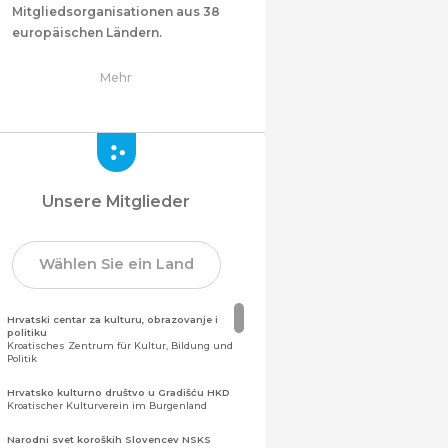
Mitgliedsorganisationen aus 38
europäischen Ländern.
Mehr
Unsere Mitglieder
Wählen Sie ein Land
Hrvatski centar za kulturu, obrazovanje i
politiku
Kroatisches Zentrum für Kultur, Bildung und
Politik
Hrvatsko kulturno društvo u Gradišću HKD
Kroatischer Kulturverein im Burgenland
Narodni svet koroških Slovencev NSKS