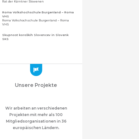
Rat der Kärntner Slowenen
Roma Volkshochschule Burgenland – Roma
VHS
Roma Volkshochschule Burgenland – Roma
VHS
Skupnost koroških Slovencev in Slovenk
SKS
Gemeinschaft der Kärntner Slowenen und
Sloweninnen
Zveza slovenskih organizacij na Koroškem
(ZSO)
Zentralverband slowenischer Organisationen
in Kärnten (ZSO)
Zajednica Crnogoraca u Albaniji “ZCGA” -
Unsere Projekte
Elbasan
Montenegrinische Gemeinschaft in Albanien
„ZCGA“ - Elbasan
Македонско Друштво "Илинден" Tирана
Mazedonischer Verein "Ilinden" – Tirana
Wir arbeiten an verschiedenen
Projekten mit mehr als 100
Meshet Türkleri Cemiyeti Azerbaycan’da
Mitgliedsorganisationen in 36
“VATAN”
"Vatan" Öffentliche Union der in
europäischen Ländern.
Aserbaidschan lebenden Ahiska-Türken