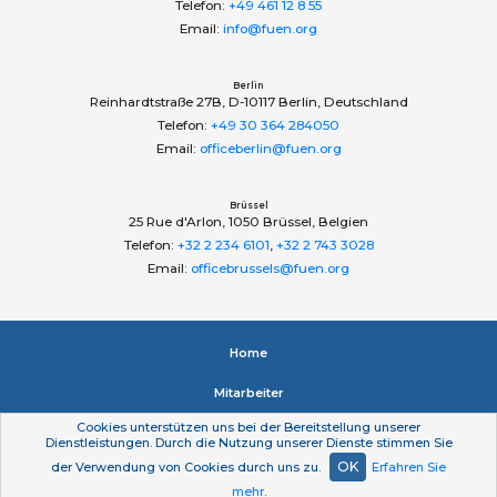
Telefon:
+49 461 12 8 55
Email:
info@fuen.org
Berlin
Reinhardtstraße 27B, D-10117 Berlin, Deutschland
Telefon:
+49 30 364 284050
Email:
officeberlin@fuen.org
Brüssel
25 Rue d'Arlon, 1050 Brüssel, Belgien
Telefon:
+32 2 234 6101
,
+32 2 743 3028
Email:
officebrussels@fuen.org
Home
Mitarbeiter
Cookies unterstützen uns bei der Bereitstellung unserer
Impressum
Dienstleistungen. Durch die Nutzung unserer Dienste stimmen Sie
OK
der Verwendung von Cookies durch uns zu.
Erfahren Sie
Datenschutzerklärung
mehr
.