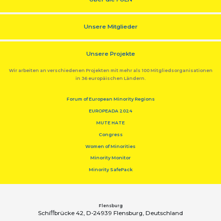
Unsere Mitglieder
Unsere Projekte
Wir arbeiten an verschiedenen Projekten mit mehr als 100 Mitgliedsorganisationen
in 36 europäischen Ländern.
Forum of European Minority Regions
EUROPEADA 2024
MUTE HATE
Congress
Women of Minorities
Minority Monitor
Minority SafePack
Flensburg
Schiﬀbrücke 42, D-24939 Flensburg, Deutschland