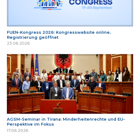
FUEN-Kongress 2026: Kongresswebsite online,
Registrierung geöffnet
23.06.2026
AGSM-Seminar in Tirana: Minderheitenrechte und EU-
Perspektive im Fokus
17.06.2026