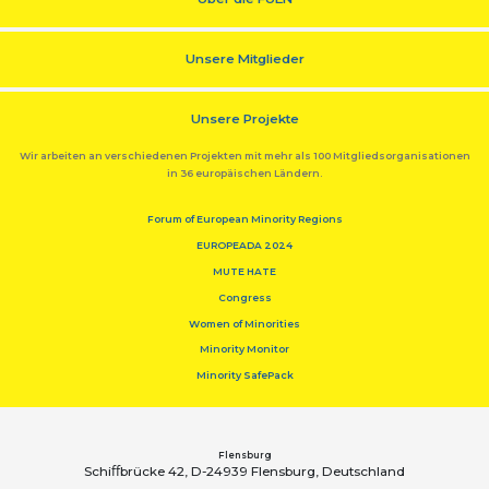
Unsere Mitglieder
Unsere Projekte
Wir arbeiten an verschiedenen Projekten mit mehr als 100 Mitgliedsorganisationen
in 36 europäischen Ländern.
Forum of European Minority Regions
EUROPEADA 2024
MUTE HATE
Congress
Women of Minorities
Minority Monitor
Minority SafePack
Flensburg
Schiﬀbrücke 42, D-24939 Flensburg, Deutschland