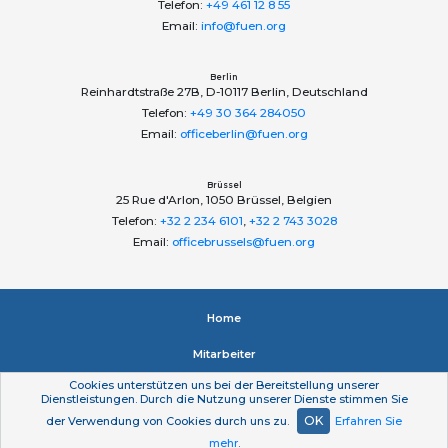
Telefon:
+49 461 12 8 55
Email:
info@fuen.org
Berlin
Reinhardtstraße 27B, D-10117 Berlin, Deutschland
Telefon:
+49 30 364 284050
Email:
officeberlin@fuen.org
Brüssel
25 Rue d'Arlon, 1050 Brüssel, Belgien
Telefon:
+32 2 234 6101
,
+32 2 743 3028
Email:
officebrussels@fuen.org
Home
Mitarbeiter
Cookies unterstützen uns bei der Bereitstellung unserer
Impressum
Dienstleistungen. Durch die Nutzung unserer Dienste stimmen Sie
OK
der Verwendung von Cookies durch uns zu.
Erfahren Sie
Datenschutzerklärung
mehr
.