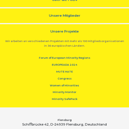
Unsere Mitglieder
Unsere Projekte
Wir arbeiten an verschiedenen Projekten mit mehr als 100 Mitgliedsorganisationen
in 36 europäischen Ländern.
Forum of European Minority Regions
EUROPEADA 2024
MUTE HATE
Congress
Women of Minorities
Minority Monitor
Minority SafePack
Flensburg
Schiﬀbrücke 42, D-24939 Flensburg, Deutschland