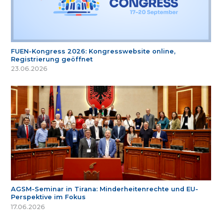
FUEN-Kongress 2026: Kongresswebsite online,
Registrierung geöffnet
23.06.2026
AGSM-Seminar in Tirana: Minderheitenrechte und EU-
Perspektive im Fokus
17.06.2026