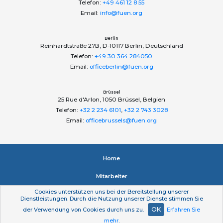
Telefon:
+49 461 12 8 55
Email:
info@fuen.org
Berlin
Reinhardtstraße 27B, D-10117 Berlin, Deutschland
Telefon:
+49 30 364 284050
Email:
officeberlin@fuen.org
Brüssel
25 Rue d'Arlon, 1050 Brüssel, Belgien
Telefon:
+32 2 234 6101
,
+32 2 743 3028
Email:
officebrussels@fuen.org
Home
Mitarbeiter
Cookies unterstützen uns bei der Bereitstellung unserer
Impressum
Dienstleistungen. Durch die Nutzung unserer Dienste stimmen Sie
OK
der Verwendung von Cookies durch uns zu.
Erfahren Sie
Datenschutzerklärung
mehr
.