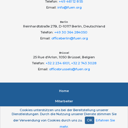
Telefon:
+49 461 12 8 55
Email:
info@fuen.org
Berlin
Reinhardtstraße 27B, D-10117 Berlin, Deutschland
Telefon:
+49 30 364 284050
Email:
officeberlin@fuen.org
Brüssel
25 Rue d'Arlon, 1050 Brüssel, Belgien
Telefon:
+32 2 234 6101
,
+32 2 743 3028
Email:
officebrussels@fuen.org
Home
Mitarbeiter
Cookies unterstützen uns bei der Bereitstellung unserer
Impressum
Dienstleistungen. Durch die Nutzung unserer Dienste stimmen Sie
OK
der Verwendung von Cookies durch uns zu.
Erfahren Sie
Datenschutzerklärung
mehr
.