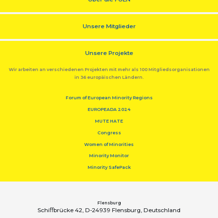
Unsere Mitglieder
Unsere Projekte
Wir arbeiten an verschiedenen Projekten mit mehr als 100 Mitgliedsorganisationen
in 36 europäischen Ländern.
Forum of European Minority Regions
EUROPEADA 2024
MUTE HATE
Congress
Women of Minorities
Minority Monitor
Minority SafePack
Flensburg
Schiﬀbrücke 42, D-24939 Flensburg, Deutschland