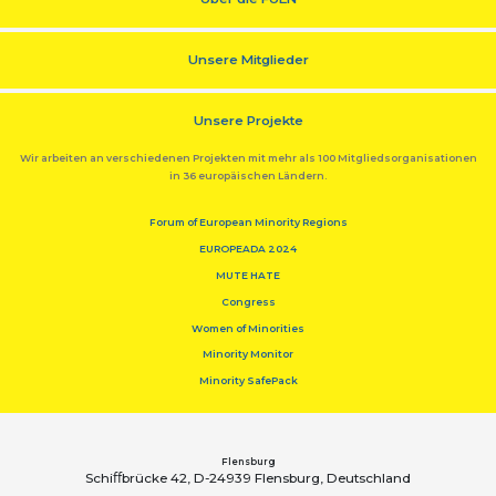
Unsere Mitglieder
Unsere Projekte
Wir arbeiten an verschiedenen Projekten mit mehr als 100 Mitgliedsorganisationen
in 36 europäischen Ländern.
Forum of European Minority Regions
EUROPEADA 2024
MUTE HATE
Congress
Women of Minorities
Minority Monitor
Minority SafePack
Flensburg
Schiﬀbrücke 42, D-24939 Flensburg, Deutschland