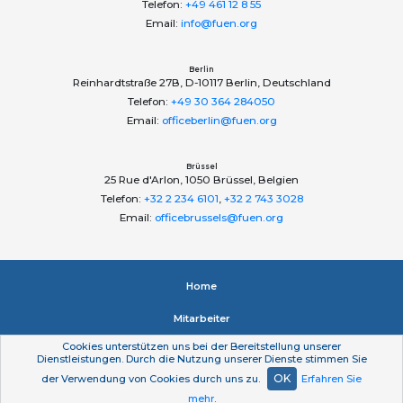
Telefon:
+49 461 12 8 55
Email:
info@fuen.org
Berlin
Reinhardtstraße 27B, D-10117 Berlin, Deutschland
Telefon:
+49 30 364 284050
Email:
officeberlin@fuen.org
Brüssel
25 Rue d'Arlon, 1050 Brüssel, Belgien
Telefon:
+32 2 234 6101
,
+32 2 743 3028
Email:
officebrussels@fuen.org
Home
Mitarbeiter
Cookies unterstützen uns bei der Bereitstellung unserer
Impressum
Dienstleistungen. Durch die Nutzung unserer Dienste stimmen Sie
OK
der Verwendung von Cookies durch uns zu.
Erfahren Sie
Datenschutzerklärung
mehr
.