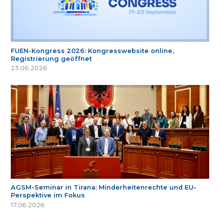
FUEN-Kongress 2026: Kongresswebsite online,
Registrierung geöffnet
23.06.2026
AGSM-Seminar in Tirana: Minderheitenrechte und EU-
Perspektive im Fokus
17.06.2026