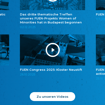
atic
Das dritte thematische Treffen
FUEN
unseres FUEN-Projekts Women of
11.11.2
Minorities hat in Budapest begonnen
02.12.2025
FUEN Congress 2025: Kloster Neustift
FUEN
actio
26.10.2025
25.10
Zu unseren Videos