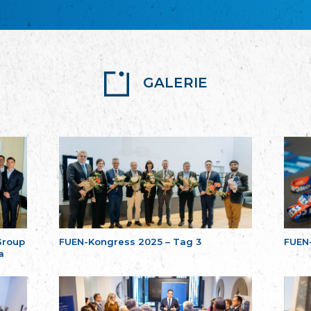
GALERIE
Group
FUEN-Kongress 2025 – Tag 3
FUEN
a