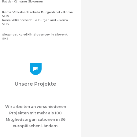
Rat der Kärntner Slowenen
Roma Volkshochschule Burgenland – Roma
VHS
Roma Volkshochschule Burgenland – Roma
VHS
Skupnost koroških Slovencev in Slovenk
SKS
Gemeinschaft der Kärntner Slowenen und
Sloweninnen
Zveza slovenskih organizacij na Koroškem
(ZSO)
Zentralverband slowenischer Organisationen
in Kärnten (ZSO)
Zajednica Crnogoraca u Albaniji “ZCGA” -
Unsere Projekte
Elbasan
Montenegrinische Gemeinschaft in Albanien
„ZCGA“ - Elbasan
Македонско Друштво "Илинден" Tирана
Mazedonischer Verein "Ilinden" – Tirana
Wir arbeiten an verschiedenen
Projekten mit mehr als 100
Meshet Türkleri Cemiyeti Azerbaycan’da
Mitgliedsorganisationen in 36
“VATAN”
"Vatan" Öffentliche Union der in
europäischen Ländern.
Aserbaidschan lebenden Ahiska-Türken