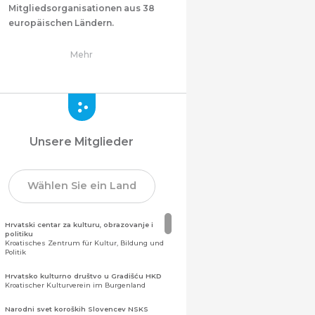
Mitgliedsorganisationen aus 38
europäischen Ländern.
Mehr
Unsere Mitglieder
Wählen Sie ein Land
Hrvatski centar za kulturu, obrazovanje i
politiku
Kroatisches Zentrum für Kultur, Bildung und
Politik
Hrvatsko kulturno društvo u Gradišću HKD
Kroatischer Kulturverein im Burgenland
Narodni svet koroških Slovencev NSKS