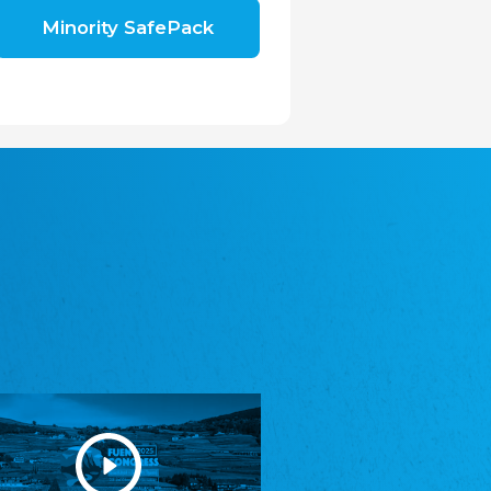
Shromáždění německých spolků v České
Minority SafePack
republice, z.s.
Landesversammlung der deutschen Vereine
in der Tschechischen Republik e.V.
Avrupa Bati Trakya Türk Federasyonu
ABTTF
Föderation der West-Thrakien Türken in
Europa
DOMOWINA - Zwjazk Łužiskich Serbow z.
t./Zwězk Łužyskich Serbow z. t.
Domowina - Bund Lausitzer Sorben e. V.
Frasche Rädj seksjoon nord
Friesenrat Sektion Nord e.V.
Friisk Foriining
Friesische Vereinigung
Heimatverein Saterland - Seelter Buund e.V.
Heimatverein Saterland - Seelter Buund e.V.
Sydslesvigsk Forening e. V.
Südschleswigscher Verein
Youth of European Nationalities (YEN)
Jugend Europäischer Volksgruppen (JEV)