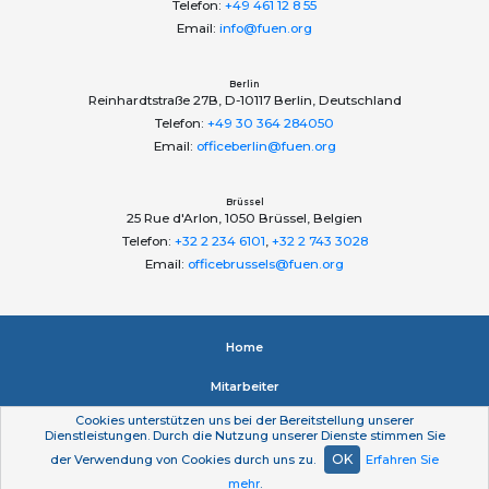
Telefon:
+49 461 12 8 55
Email:
info@fuen.org
Berlin
Reinhardtstraße 27B, D-10117 Berlin, Deutschland
Telefon:
+49 30 364 284050
Email:
officeberlin@fuen.org
Brüssel
25 Rue d'Arlon, 1050 Brüssel, Belgien
Telefon:
+32 2 234 6101
,
+32 2 743 3028
Email:
officebrussels@fuen.org
Home
Mitarbeiter
Cookies unterstützen uns bei der Bereitstellung unserer
Impressum
Dienstleistungen. Durch die Nutzung unserer Dienste stimmen Sie
OK
der Verwendung von Cookies durch uns zu.
Erfahren Sie
Datenschutzerklärung
mehr
.