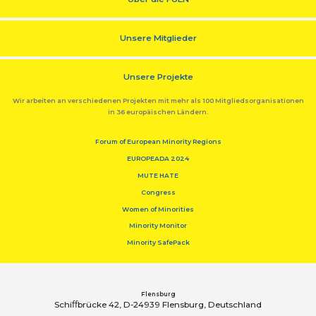
Unsere Mitglieder
Unsere Projekte
Wir arbeiten an verschiedenen Projekten mit mehr als 100 Mitgliedsorganisationen
in 36 europäischen Ländern.
Forum of European Minority Regions
EUROPEADA 2024
MUTE HATE
Congress
Women of Minorities
Minority Monitor
Minority SafePack
Flensburg
Schiﬀbrücke 42, D-24939 Flensburg, Deutschland