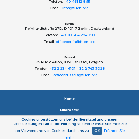
Telefon:
+49 461 12 8 55
Email:
info@fuen.org
Berlin
Reinhardtstraße 27B, D-10117 Berlin, Deutschland
Telefon:
+49 30 364 284050
Email:
officeberlin@fuen.org
Brüssel
25 Rue d'Arlon, 1050 Brüssel, Belgien
Telefon:
+32 2 234 6101
,
+32 2 743 3028
Email:
officebrussels@fuen.org
Home
Mitarbeiter
Cookies unterstützen uns bei der Bereitstellung unserer
Impressum
Dienstleistungen. Durch die Nutzung unserer Dienste stimmen Sie
OK
der Verwendung von Cookies durch uns zu.
Erfahren Sie
Datenschutzerklärung
mehr
.