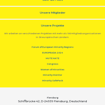
Unsere Mitglieder
Unsere Projekte
Wir arbeiten an verschiedenen Projekten mit mehr als 100 Mitgliedsorganisationen
in 36 europäischen Ländern.
Forum of European Minority Regions
EUROPEADA 2024
MUTE HATE
Congress
Women of Minorities
Minority Monitor
Minority SafePack
Flensburg
Schiﬀbrücke 42, D-24939 Flensburg, Deutschland