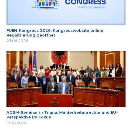
FUEN-Kongress 2026: Kongresswebsite online,
Registrierung geöffnet
23.06.2026
AGSM-Seminar in Tirana: Minderheitenrechte und EU-
Perspektive im Fokus
17.06.2026