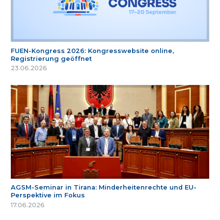
FUEN-Kongress 2026: Kongresswebsite online,
Registrierung geöffnet
23.06.2026
AGSM-Seminar in Tirana: Minderheitenrechte und EU-
Perspektive im Fokus
17.06.2026