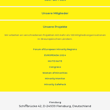
Unsere Mitglieder
Unsere Projekte
Wir arbeiten an verschiedenen Projekten mit mehr als 100 Mitgliedsorganisationen
in 36 europäischen Ländern.
Forum of European Minority Regions
EUROPEADA 2024
MUTE HATE
Congress
Women of Minorities
Minority Monitor
Minority SafePack
Flensburg
Schiﬀbrücke 42, D-24939 Flensburg, Deutschland