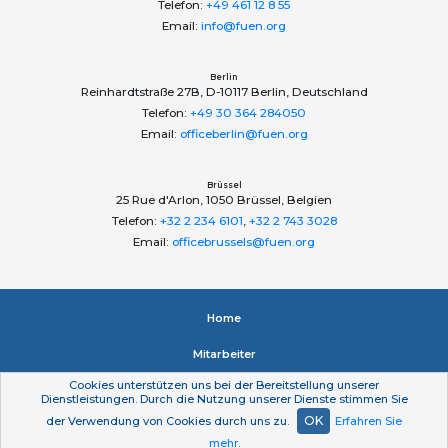
Telefon:
+49 461 12 8 55
Email:
info@fuen.org
Berlin
Reinhardtstraße 27B, D-10117 Berlin, Deutschland
Telefon:
+49 30 364 284050
Email:
officeberlin@fuen.org
Brüssel
25 Rue d'Arlon, 1050 Brüssel, Belgien
Telefon:
+32 2 234 6101
,
+32 2 743 3028
Email:
officebrussels@fuen.org
Home
Mitarbeiter
Cookies unterstützen uns bei der Bereitstellung unserer
Impressum
Dienstleistungen. Durch die Nutzung unserer Dienste stimmen Sie
OK
der Verwendung von Cookies durch uns zu.
Erfahren Sie
Datenschutzerklärung
mehr
.