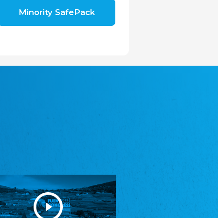
Shromáždění německých spolků v České
Minority SafePack
republice, z.s.
Landesversammlung der deutschen Vereine
in der Tschechischen Republik e.V.
Avrupa Bati Trakya Türk Federasyonu
ABTTF
Föderation der West-Thrakien Türken in
Europa
DOMOWINA - Zwjazk Łužiskich Serbow z.
t./Zwězk Łužyskich Serbow z. t.
Domowina - Bund Lausitzer Sorben e. V.
Frasche Rädj seksjoon nord
Friesenrat Sektion Nord e.V.
Friisk Foriining
Friesische Vereinigung
Heimatverein Saterland - Seelter Buund e.V.
Heimatverein Saterland - Seelter Buund e.V.
Sydslesvigsk Forening e. V.
Südschleswigscher Verein
Youth of European Nationalities (YEN)
Jugend Europäischer Volksgruppen (JEV)