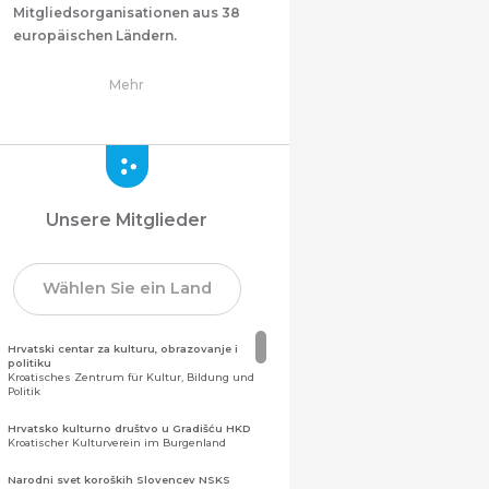
Mitgliedsorganisationen aus 38
europäischen Ländern.
Mehr
Unsere Mitglieder
Wählen Sie ein Land
Hrvatski centar za kulturu, obrazovanje i
politiku
Kroatisches Zentrum für Kultur, Bildung und
Politik
Hrvatsko kulturno društvo u Gradišću HKD
Kroatischer Kulturverein im Burgenland
Narodni svet koroških Slovencev NSKS