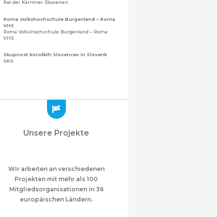
Rat der Kärntner Slowenen
Roma Volkshochschule Burgenland – Roma
VHS
Roma Volkshochschule Burgenland – Roma
VHS
Skupnost koroških Slovencev in Slovenk
SKS
Gemeinschaft der Kärntner Slowenen und
Sloweninnen
Zveza slovenskih organizacij na Koroškem
(ZSO)
Zentralverband slowenischer Organisationen
in Kärnten (ZSO)
Zajednica Crnogoraca u Albaniji “ZCGA” -
Unsere Projekte
Elbasan
Montenegrinische Gemeinschaft in Albanien
„ZCGA“ - Elbasan
Македонско Друштво "Илинден" Tирана
Mazedonischer Verein "Ilinden" – Tirana
Wir arbeiten an verschiedenen
Projekten mit mehr als 100
Meshet Türkleri Cemiyeti Azerbaycan’da
Mitgliedsorganisationen in 36
“VATAN”
"Vatan" Öffentliche Union der in
europäischen Ländern.
Aserbaidschan lebenden Ahiska-Türken