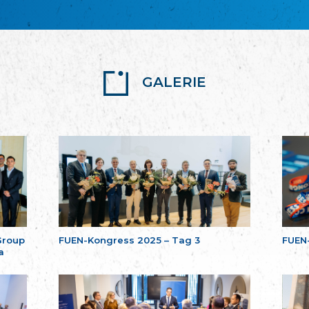
GALERIE
Group
FUEN-Kongress 2025 – Tag 3
FUEN
a