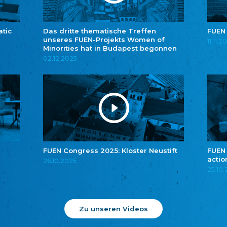
atic
Das dritte thematische Treffen
FUEN
unseres FUEN-Projekts Women of
11.11.2
Minorities hat in Budapest begonnen
02.12.2025
FUEN Congress 2025: Kloster Neustift
FUEN
actio
26.10.2025
25.10
Zu unseren Videos