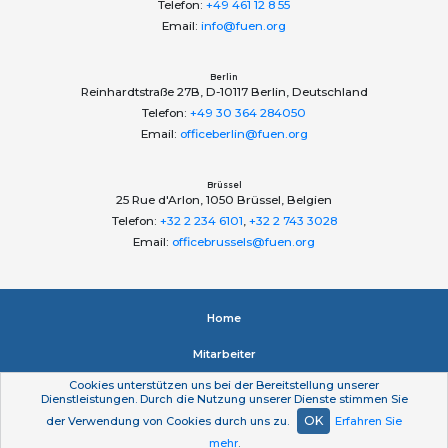
Telefon:
+49 461 12 8 55
Email:
info@fuen.org
Berlin
Reinhardtstraße 27B, D-10117 Berlin, Deutschland
Telefon:
+49 30 364 284050
Email:
officeberlin@fuen.org
Brüssel
25 Rue d'Arlon, 1050 Brüssel, Belgien
Telefon:
+32 2 234 6101
,
+32 2 743 3028
Email:
officebrussels@fuen.org
Home
Mitarbeiter
Cookies unterstützen uns bei der Bereitstellung unserer
Impressum
Dienstleistungen. Durch die Nutzung unserer Dienste stimmen Sie
OK
der Verwendung von Cookies durch uns zu.
Erfahren Sie
Datenschutzerklärung
mehr
.