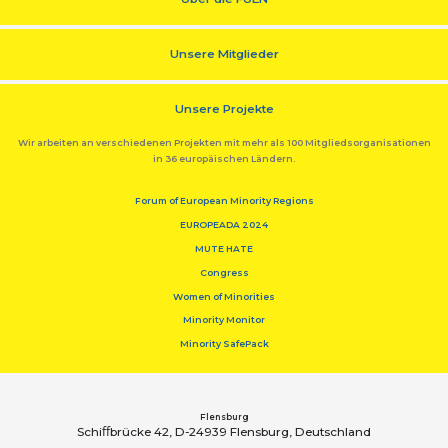
Unsere Mitglieder
Unsere Projekte
Wir arbeiten an verschiedenen Projekten mit mehr als 100 Mitgliedsorganisationen
in 36 europäischen Ländern.
Forum of European Minority Regions
EUROPEADA 2024
MUTE HATE
Congress
Women of Minorities
Minority Monitor
Minority SafePack
Flensburg
Schiﬀbrücke 42, D-24939 Flensburg, Deutschland