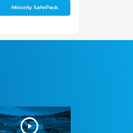
Shromáždění německých spolků v České
Minority SafePack
republice, z.s.
Landesversammlung der deutschen Vereine
in der Tschechischen Republik e.V.
Avrupa Bati Trakya Türk Federasyonu
ABTTF
Föderation der West-Thrakien Türken in
Europa
DOMOWINA - Zwjazk Łužiskich Serbow z.
t./Zwězk Łužyskich Serbow z. t.
Domowina - Bund Lausitzer Sorben e. V.
Frasche Rädj seksjoon nord
Friesenrat Sektion Nord e.V.
Friisk Foriining
Friesische Vereinigung
Heimatverein Saterland - Seelter Buund e.V.
Heimatverein Saterland - Seelter Buund e.V.
Sydslesvigsk Forening e. V.
Südschleswigscher Verein
Youth of European Nationalities (YEN)
Jugend Europäischer Volksgruppen (JEV)