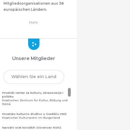
Mitgliedsorganisationen aus 38
europäischen Ländern.
Mehr
Unsere Mitglieder
Wählen Sie ein Land
Hrvatski centar za kulturu, obrazovanje i
politiku
Kroatisches Zentrum für Kultur, Bildung und
Politik
Hrvatsko kulturno društvo u Gradišću HKD
Kroatischer Kulturverein im Burgenland
Narodni svet koroških Slovencev NSKS