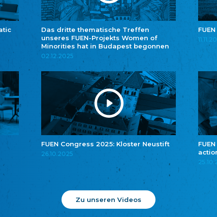
atic
Das dritte thematische Treffen
FUEN
unseres FUEN-Projekts Women of
11.11.2
Minorities hat in Budapest begonnen
02.12.2025
FUEN Congress 2025: Kloster Neustift
FUEN
actio
26.10.2025
25.10
Zu unseren Videos