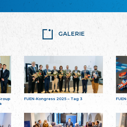
GALERIE
Group
FUEN-Kongress 2025 – Tag 3
FUEN
a