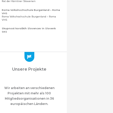
Rat der Kärntner Slowenen
Roma Volkshochschule Burgenland – Roma
VHS
Roma Volkshochschule Burgenland – Roma
VHS
Skupnost koroških Slovencev in Slovenk
SKS
Gemeinschaft der Kärntner Slowenen und
Sloweninnen
Zveza slovenskih organizacij na Koroškem
(ZSO)
Zentralverband slowenischer Organisationen
in Kärnten (ZSO)
Zajednica Crnogoraca u Albaniji “ZCGA” -
Unsere Projekte
Elbasan
Montenegrinische Gemeinschaft in Albanien
„ZCGA“ - Elbasan
Македонско Друштво "Илинден" Tирана
Mazedonischer Verein "Ilinden" – Tirana
Wir arbeiten an verschiedenen
Projekten mit mehr als 100
Meshet Türkleri Cemiyeti Azerbaycan’da
Mitgliedsorganisationen in 36
“VATAN”
"Vatan" Öffentliche Union der in
europäischen Ländern.
Aserbaidschan lebenden Ahiska-Türken