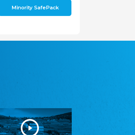
Shromáždění německých spolků v České
Minority SafePack
republice, z.s.
Landesversammlung der deutschen Vereine
in der Tschechischen Republik e.V.
Avrupa Bati Trakya Türk Federasyonu
ABTTF
Föderation der West-Thrakien Türken in
Europa
DOMOWINA - Zwjazk Łužiskich Serbow z.
t./Zwězk Łužyskich Serbow z. t.
Domowina - Bund Lausitzer Sorben e. V.
Frasche Rädj seksjoon nord
Friesenrat Sektion Nord e.V.
Friisk Foriining
Friesische Vereinigung
Heimatverein Saterland - Seelter Buund e.V.
Heimatverein Saterland - Seelter Buund e.V.
Sydslesvigsk Forening e. V.
Südschleswigscher Verein
Youth of European Nationalities (YEN)
Jugend Europäischer Volksgruppen (JEV)