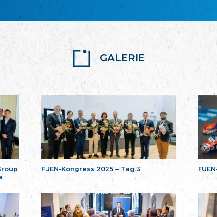
GALERIE
Group
FUEN-Kongress 2025 – Tag 3
FUEN
a