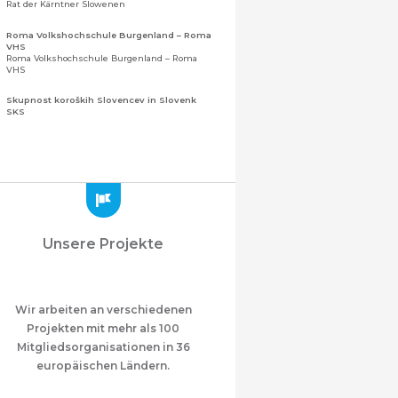
Rat der Kärntner Slowenen
Roma Volkshochschule Burgenland – Roma
VHS
Roma Volkshochschule Burgenland – Roma
VHS
Skupnost koroških Slovencev in Slovenk
SKS
Gemeinschaft der Kärntner Slowenen und
Sloweninnen
Zveza slovenskih organizacij na Koroškem
(ZSO)
Zentralverband slowenischer Organisationen
in Kärnten (ZSO)
Zajednica Crnogoraca u Albaniji “ZCGA” -
Unsere Projekte
Elbasan
Montenegrinische Gemeinschaft in Albanien
„ZCGA“ - Elbasan
Македонско Друштво "Илинден" Tирана
Mazedonischer Verein "Ilinden" – Tirana
Wir arbeiten an verschiedenen
Projekten mit mehr als 100
Meshet Türkleri Cemiyeti Azerbaycan’da
Mitgliedsorganisationen in 36
“VATAN”
"Vatan" Öffentliche Union der in
europäischen Ländern.
Aserbaidschan lebenden Ahiska-Türken