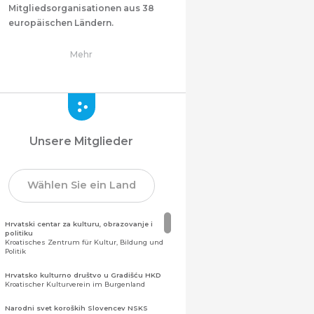
Mitgliedsorganisationen aus 38
europäischen Ländern.
Mehr
Unsere Mitglieder
Wählen Sie ein Land
Hrvatski centar za kulturu, obrazovanje i
politiku
Kroatisches Zentrum für Kultur, Bildung und
Politik
Hrvatsko kulturno društvo u Gradišću HKD
Kroatischer Kulturverein im Burgenland
Narodni svet koroških Slovencev NSKS