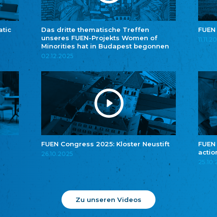
atic
Das dritte thematische Treffen
FUEN
unseres FUEN-Projekts Women of
11.11.2
Minorities hat in Budapest begonnen
02.12.2025
FUEN Congress 2025: Kloster Neustift
FUEN
actio
26.10.2025
25.10
Zu unseren Videos