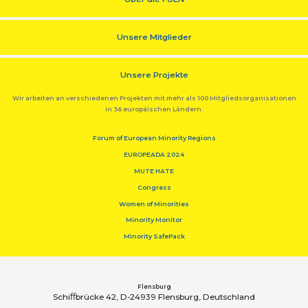
Unsere Mitglieder
Unsere Projekte
Wir arbeiten an verschiedenen Projekten mit mehr als 100 Mitgliedsorganisationen
in 36 europäischen Ländern.
Forum of European Minority Regions
EUROPEADA 2024
MUTE HATE
Congress
Women of Minorities
Minority Monitor
Minority SafePack
Flensburg
Schiﬀbrücke 42, D-24939 Flensburg, Deutschland