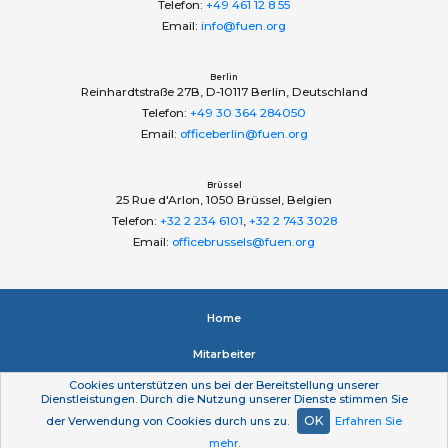
Telefon:
+49 461 12 8 55
Email:
info@fuen.org
Berlin
Reinhardtstraße 27B, D-10117 Berlin, Deutschland
Telefon:
+49 30 364 284050
Email:
officeberlin@fuen.org
Brüssel
25 Rue d'Arlon, 1050 Brüssel, Belgien
Telefon:
+32 2 234 6101
,
+32 2 743 3028
Email:
officebrussels@fuen.org
Home
Mitarbeiter
Cookies unterstützen uns bei der Bereitstellung unserer
Impressum
Dienstleistungen. Durch die Nutzung unserer Dienste stimmen Sie
OK
der Verwendung von Cookies durch uns zu.
Erfahren Sie
Datenschutzerklärung
mehr
.