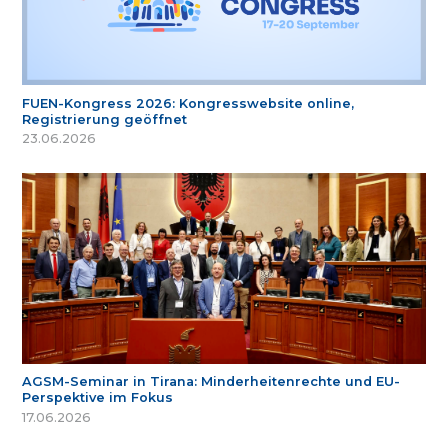
FUEN-Kongress 2026: Kongresswebsite online,
Registrierung geöffnet
23.06.2026
AGSM-Seminar in Tirana: Minderheitenrechte und EU-
Perspektive im Fokus
17.06.2026