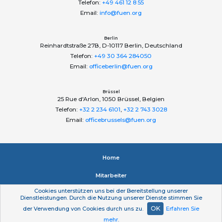
Telefon:
+49 461 12 8 55
Email:
info@fuen.org
Berlin
Reinhardtstraße 27B, D-10117 Berlin, Deutschland
Telefon:
+49 30 364 284050
Email:
officeberlin@fuen.org
Brüssel
25 Rue d'Arlon, 1050 Brüssel, Belgien
Telefon:
+32 2 234 6101
,
+32 2 743 3028
Email:
officebrussels@fuen.org
Home
Mitarbeiter
Cookies unterstützen uns bei der Bereitstellung unserer
Impressum
Dienstleistungen. Durch die Nutzung unserer Dienste stimmen Sie
OK
der Verwendung von Cookies durch uns zu.
Erfahren Sie
Datenschutzerklärung
mehr
.