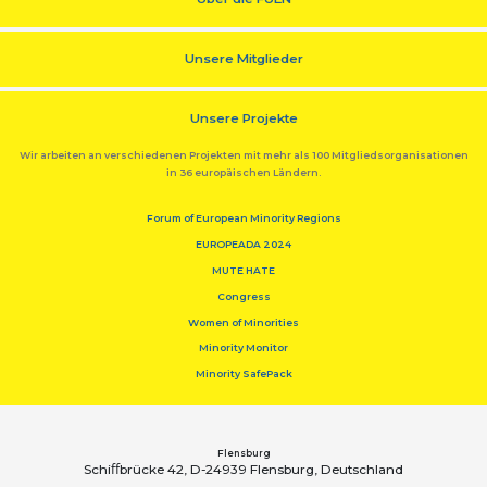
Unsere Mitglieder
Unsere Projekte
Wir arbeiten an verschiedenen Projekten mit mehr als 100 Mitgliedsorganisationen
in 36 europäischen Ländern.
Forum of European Minority Regions
EUROPEADA 2024
MUTE HATE
Congress
Women of Minorities
Minority Monitor
Minority SafePack
Flensburg
Schiﬀbrücke 42, D-24939 Flensburg, Deutschland